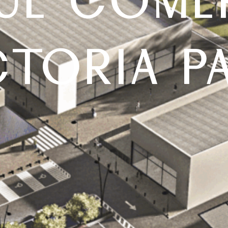
UE COME
CTORIA P